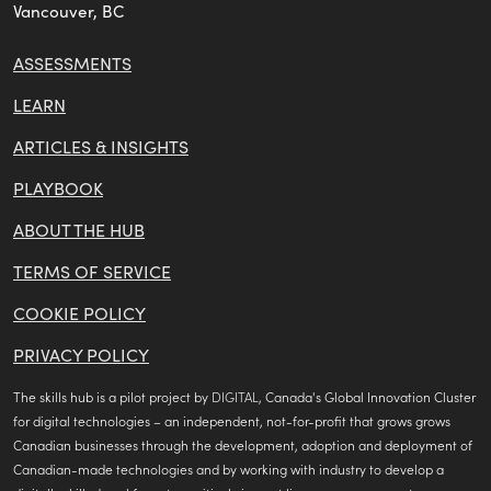
a
Vancouver, BC
ASSESSMENTS
LEARN
ARTICLES & INSIGHTS
PLAYBOOK
ABOUT THE HUB
TERMS OF SERVICE
COOKIE POLICY
PRIVACY POLICY
(opens
The skills hub is a pilot project by
DIGITAL
, Canada's Global Innovation Cluster
in
for digital technologies – an independent, not-for-profit that grows grows
a
Canadian businesses through the development, adoption and deployment of
new
Canadian-made technologies and by working with industry to develop a