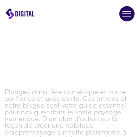
Digital
open
Skills
main
Hub
naviga
Home
menu
Mise en application :
articles et blogue
Plongez dans l’ère numérique en toute
confiance et avec clarté. Ces articles et
notre blogue sont votre guide essentiel
pour naviguer dans le vaste paysage
numérique. D’un plan d’action sur la
façon de créer une habitude
d’apprentissage sur cette plateforme à