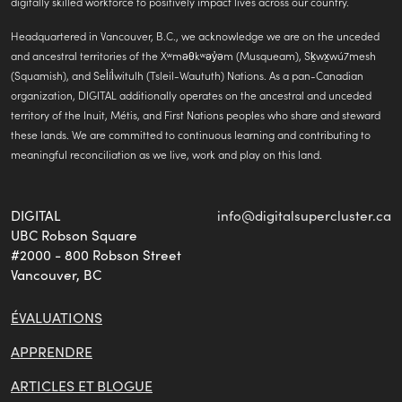
tab)
digitally skilled workforce to positively impact lives across our country.
Headquartered in Vancouver, B.C., we acknowledge we are on the unceded
and ancestral territories of the Xʷməθkʷəy̓əm (Musqueam), Sḵwx̱wú7mesh
(Squamish), and Sel̓íl̓witulh (Tsleil-Waututh) Nations. As a pan-Canadian
organization, DIGITAL additionally operates on the ancestral and unceded
territory of the Inuit, Métis, and First Nations peoples who share and steward
these lands. We are committed to continuous learning and contributing to
meaningful reconciliation as we live, work and play on this land.
(
DIGITAL
info@digitalsupercluster.ca
d
UBC Robson Square
e
#2000 - 800 Robson Street
a
Vancouver, BC
ÉVALUATIONS
APPRENDRE
ARTICLES ET BLOGUE