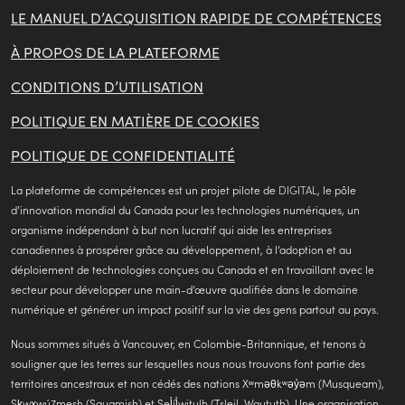
LE MANUEL D’ACQUISITION RAPIDE DE COMPÉTENCES
À PROPOS DE LA PLATEFORME
CONDITIONS D’UTILISATION
POLITIQUE EN MATIÈRE DE COOKIES
POLITIQUE DE CONFIDENTIALITÉ
(opens
La plateforme de compétences est un projet pilote de
DIGITAL
, le pôle
in
d’innovation mondial du Canada pour les technologies numériques, un
a
organisme indépendant à but non lucratif qui aide les entreprises
new
canadiennes à prospérer grâce au développement, à l’adoption et au
tab)
déploiement de technologies conçues au Canada et en travaillant avec le
secteur pour développer une main-d’œuvre qualifiée dans le domaine
numérique et générer un impact positif sur la vie des gens partout au pays.
Nous sommes situés à Vancouver, en Colombie-Britannique, et tenons à
souligner que les terres sur lesquelles nous nous trouvons font partie des
territoires ancestraux et non cédés des nations Xʷməθkʷəy̓əm (Musqueam),
Sḵwx̱wú7mesh (Squamish) et Sel̓íl̓witulh (Tsleil-Waututh). Une organisation